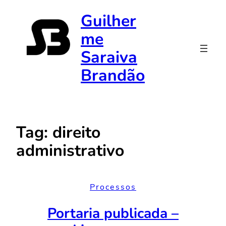
Pular
Guilher
para
me
o
conteúdo
Saraiva
Brandão
Tag:
direito
administrativo
Processos
Portaria publicada –