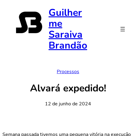
Pular
Guilher
para
me
o
conteúdo
Saraiva
Brandão
Processos
Alvará expedido!
12 de junho de 2024
Semana passada tivemos uma pequena vitória na execução